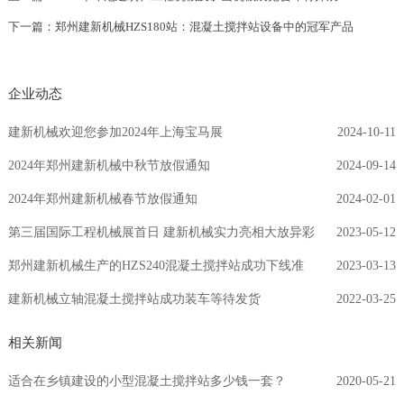
下一篇：郑州建新机械HZS180站：混凝土搅拌站设备中的冠军产品
企业动态
建新机械欢迎您参加2024年上海宝马展
2024-10-11
2024年郑州建新机械中秋节放假通知
2024-09-14
2024年郑州建新机械春节放假通知
2024-02-01
第三届国际工程机械展首日 建新机械实力亮相大放异彩
2023-05-12
郑州建新机械生产的HZS240混凝土搅拌站成功下线准
2023-03-13
备发货
建新机械立轴混凝土搅拌站成功装车等待发货
2022-03-25
相关新闻
适合在乡镇建设的小型混凝土搅拌站多少钱一套？
2020-05-21